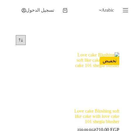
لتجاوز
لى
Arabic
تسجيل الدخول
عربة
لمحتوى
التسوق
تخفيض
Love cake Blushing soft
like cake with love cake
101 shegla blusher
210,00
EGP
350,00
EGP