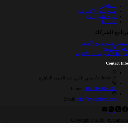
لماذا نحن
أصبح بائعا (الأشتراك)
شرح تطبيق البائع
أتصل بنا
برنامج الشركاء
تسجيل في برنامج الأفليت
دخول الأفليت
شروط الأشتراك في الأفليت
Contact Info
19 محي الدين عبد الحميد القاهرة
Address:
Phone:
00201009082785
Email:
info@byarabiano.com
Copyright © 2026 - byarabiano