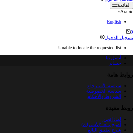
القائمة
Arabic
English
ربة
0
لتسوق
تسجيل الدخول
Unable to locate the requested list
أتصل بنا
حسابي
روابط هامة
سياسة الأسترجاع
سياسة الخصوصية
الشروط والأحكام
روبط مفيدة
لماذا نحن
أصبح بائعا (الأشتراك)
شرح تطبيق البائع