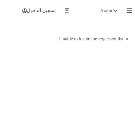
لتجاوز
لى
Arabic
تسجيل الدخول
عربة
لمحتوى
التسوق
Unable to locate the requested list