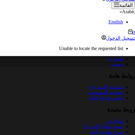
القائمة
Arabic
English
ربة
0
لتسوق
تسجيل الدخول
Unable to locate the requested list
أتصل بنا
حسابي
روابط هامة
سياسة الأسترجاع
سياسة الخصوصية
الشروط والأحكام
روبط مفيدة
لماذا نحن
أصبح بائعا (الأشتراك)
شرح تطبيق البائع