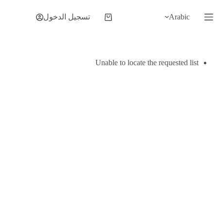
لتجاوز
لى
Arabic
تسجيل الدخول
عربة
لمحتوى
التسوق
Unable to locate the requested list