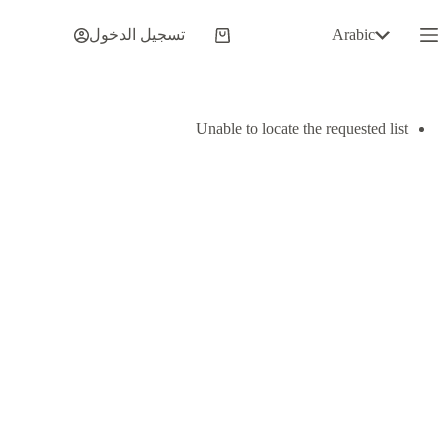
لتجاوز
لى
Arabic
تسجيل الدخول
عربة
لمحتوى
التسوق
Unable to locate the requested list