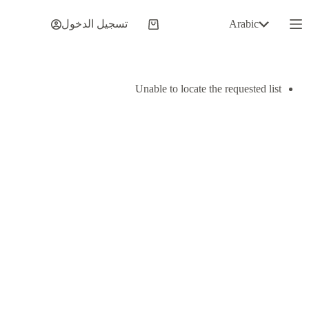
لتجاوز
لى
Arabic
تسجيل الدخول
عربة
لمحتوى
التسوق
Unable to locate the requested list