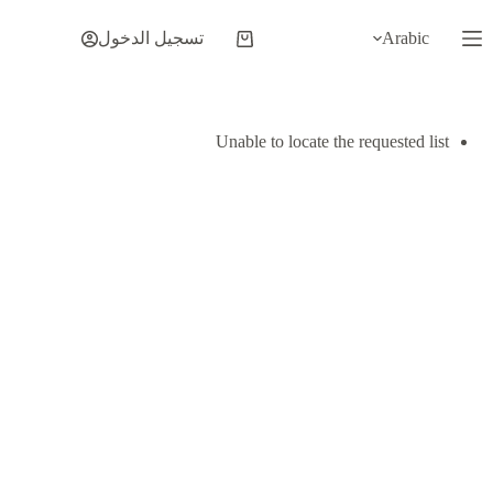
لتجاوز
لى
Arabic
تسجيل الدخول
عربة
لمحتوى
التسوق
Unable to locate the requested list