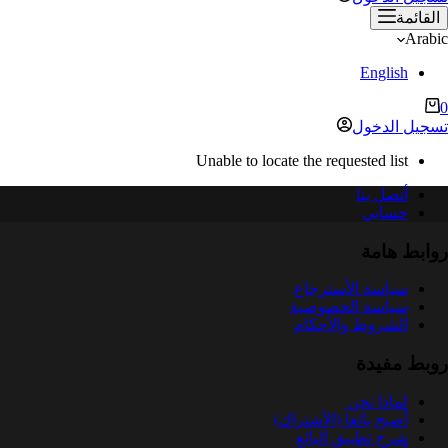
القائمة
Arabic
English
ربة
0
لتسوق
تسجيل الدخول
Unable to locate the requested list
أتصل بنا
حسابي
روابط هامة
سياسة الأسترجاع
سياسة الخصوصية
الشروط والأحكام
روبط مفيدة
لماذا نحن
أصبح بائعا (الأشتراك)
شرح تطبيق البائع