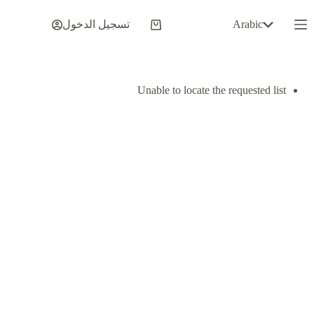
لتجاوز
لى
Arabic
تسجيل الدخول
عربة
لمحتوى
التسوق
Unable to locate the requested list