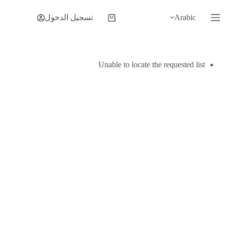
لتجاوز
لى
Arabic
تسجيل الدخول
عربة
لمحتوى
التسوق
Unable to locate the requested list