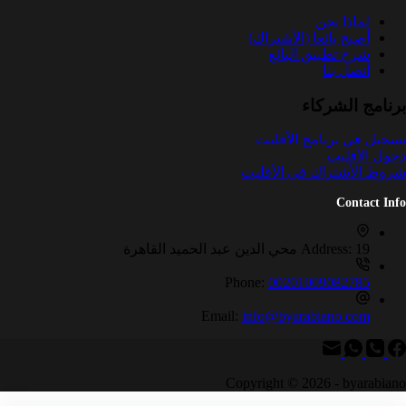
لماذا نحن
أصبح بائعا (الأشتراك)
شرح تطبيق البائع
أتصل بنا
برنامج الشركاء
تسجيل في برنامج الأفليت
دخول الأفليت
شروط الأشتراك في الأفليت
Contact Info
19 محي الدين عبد الحميد القاهرة
Address:
Phone:
00201009082785
Email:
info@byarabiano.com
Copyright © 2026 - byarabiano