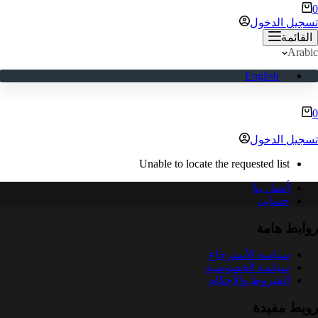
ربة
0
لتسوق
تسجيل الدخول
القائمة
Arabic
English
ربة
0
لتسوق
تسجيل الدخول
Unable to locate the requested list
أتصل بنا
حسابي
روابط هامة
سياسة الأسترجاع
سياسة الخصوصية
الشروط والأحكام
روبط مفيدة