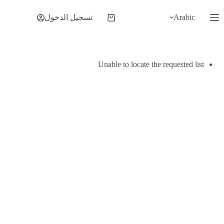
لتجاوز
لى
Arabic
تسجيل الدخول
عربة
لمحتوى
التسوق
Unable to locate the requested list