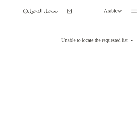
لتجاوز
لى
Arabic
تسجيل الدخول
عربة
لمحتوى
التسوق
Unable to locate the requested list