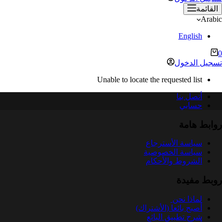
القائمة
Arabic
English
ربة
0
لتسوق
تسجيل الدخول
Unable to locate the requested list
أتصل بنا
حسابي
روابط هامة
سياسة الأسترجاع
سياسة الخصوصية
الشروط والأحكام
روبط مفيدة
لماذا نحن
أصبح بائعا (الأشتراك)
شرح تطبيق البائع