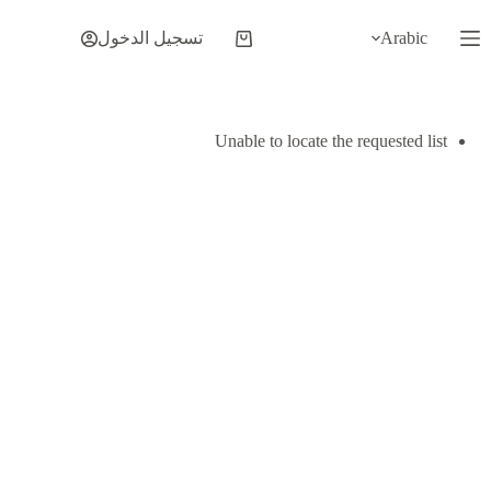
لتجاوز
لى
Arabic
تسجيل الدخول
عربة
لمحتوى
التسوق
Unable to locate the requested list