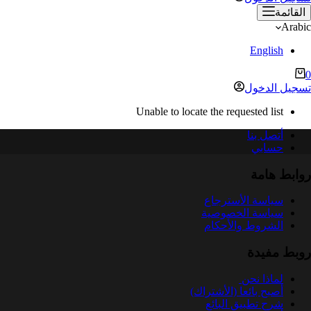
القائمة
Arabic
English
ربة
0
لتسوق
تسجيل الدخول
Unable to locate the requested list
أتصل بنا
حسابي
روابط هامة
سياسة الأسترجاع
سياسة الخصوصية
الشروط والأحكام
روبط مفيدة
لماذا نحن
أصبح بائعا (الأشتراك)
شرح تطبيق البائع