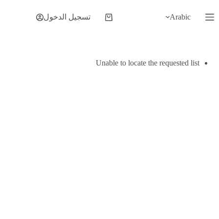
لتجاوز
لى
Arabic
تسجيل الدخول
عربة
لمحتوى
التسوق
Unable to locate the requested list