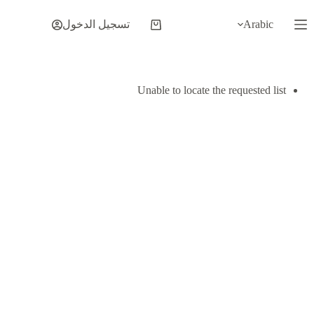
لتجاوز
لى
Arabic
تسجيل الدخول
عربة
لمحتوى
التسوق
Unable to locate the requested list