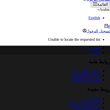
القائمة
Arabic
English
ربة
0
لتسوق
تسجيل الدخول
Unable to locate the requested list
أتصل بنا
حسابي
روابط هامة
سياسة الأسترجاع
سياسة الخصوصية
الشروط والأحكام
روبط مفيدة
لماذا نحن
أصبح بائعا (الأشتراك)
شرح تطبيق البائع