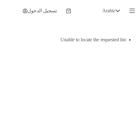
لتجاوز
لى
Arabic
تسجيل الدخول
عربة
لمحتوى
التسوق
Unable to locate the requested list