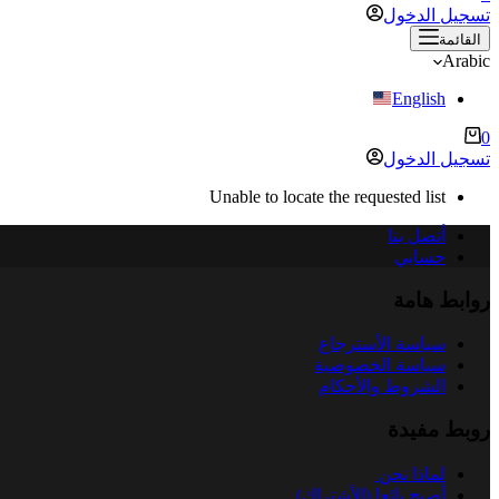
التسوق
تسجيل الدخول
القائمة
Arabic
English
عربة
0
التسوق
تسجيل الدخول
Unable to locate the requested list
أتصل بنا
حسابي
روابط هامة
سياسة الأسترجاع
سياسة الخصوصية
الشروط والأحكام
روبط مفيدة
لماذا نحن
أصبح بائعا (الأشتراك)