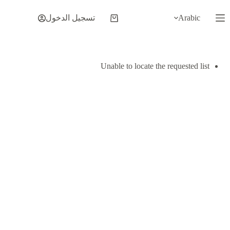
لتجاوز
لى
Arabic
تسجيل الدخول
عربة
لمحتوى
التسوق
Unable to locate the requested list