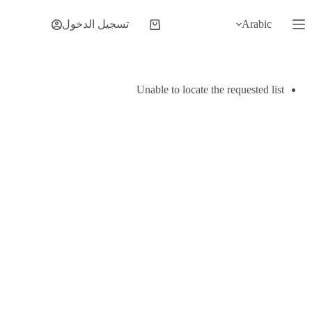
لتجاوز
لى
Arabic
تسجيل الدخول
عربة
لمحتوى
التسوق
Unable to locate the requested list