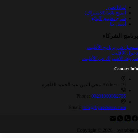
لماذا نحن
أصبح بائعا (الأشتراك)
شرح تطبيق البائع
أتصل بنا
برنامج الشركاء
تسجيل في برنامج الأفليت
دخول الأفليت
شروط الأشتراك في الأفليت
Contact Info
19 محي الدين عبد الحميد القاهرة
Address:
Phone:
00201009082785
Email:
info@byarabiano.com
Copyright © 2026 - byarabiano