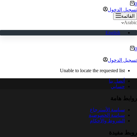
ربة
0
لتسوق
تسجيل الدخول
القائمة
Arabic
English
ربة
0
لتسوق
تسجيل الدخول
Unable to locate the requested list
أتصل بنا
حسابي
روابط هامة
سياسة الأسترجاع
سياسة الخصوصية
الشروط والأحكام
روبط مفيدة