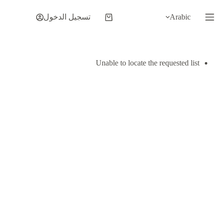
لتجاوز
لى
Arabic
تسجيل الدخول
عربة
لمحتوى
التسوق
Unable to locate the requested list