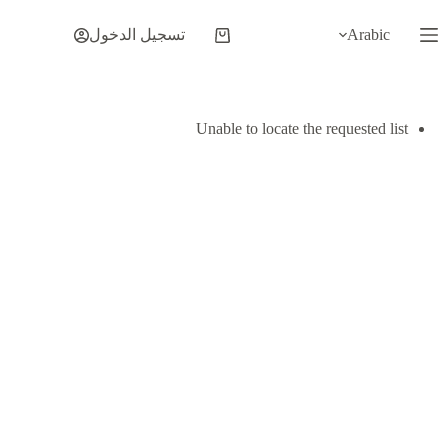
لتجاوز
لى
Arabic
تسجيل الدخول
عربة
لمحتوى
التسوق
Unable to locate the requested list