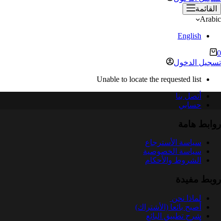
القائمة
Arabic
English
ربة
0
لتسوق
تسجيل الدخول
Unable to locate the requested list
أتصل بنا
حسابي
روابط هامة
سياسة الأسترجاع
سياسة الخصوصية
الشروط والأحكام
روبط مفيدة
لماذا نحن
أصبح بائعا (الأشتراك)
شرح تطبيق البائع