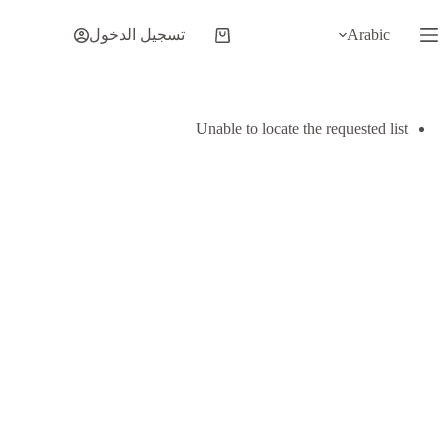
لتجاوز
لى
Arabic
تسجيل الدخول
عربة
لمحتوى
التسوق
Unable to locate the requested list