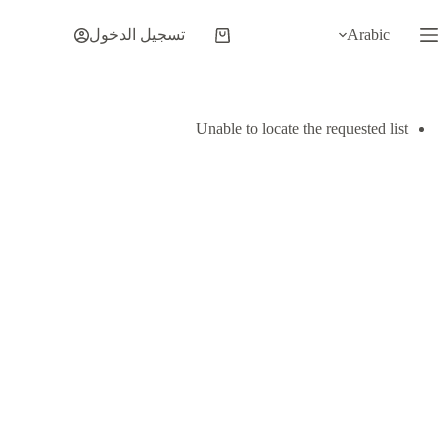
لتجاوز
لى
Arabic
تسجيل الدخول
عربة
لمحتوى
التسوق
Unable to locate the requested list