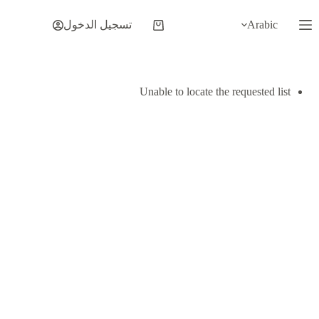
لتجاوز
لى
Arabic
تسجيل الدخول
عربة
لمحتوى
التسوق
Unable to locate the requested list