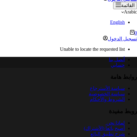
القائمة
Arabic
English
ربة
0
لتسوق
تسجيل الدخول
Unable to locate the requested list
أتصل بنا
حسابي
روابط هامة
سياسة الأسترجاع
سياسة الخصوصية
الشروط والأحكام
روبط مفيدة
لماذا نحن
أصبح بائعا (الأشتراك)
شرح تطبيق البائع