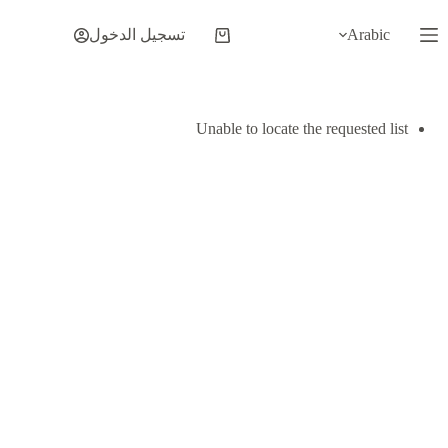
لتجاوز
لى
Arabic
تسجيل الدخول
عربة
لمحتوى
التسوق
Unable to locate the requested list