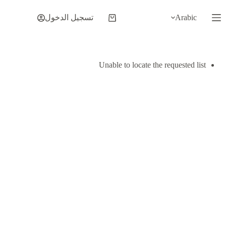
لتجاوز
لى
Arabic
تسجيل الدخول
عربة
لمحتوى
التسوق
Unable to locate the requested list