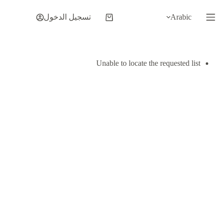
لتجاوز
لى
Arabic
تسجيل الدخول
عربة
لمحتوى
التسوق
Unable to locate the requested list