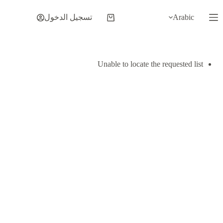
لتجاوز
لى
Arabic
تسجيل الدخول
عربة
لمحتوى
التسوق
Unable to locate the requested list