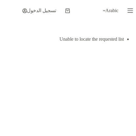
لتجاوز
لى
Arabic
تسجيل الدخول
عربة
لمحتوى
التسوق
Unable to locate the requested list