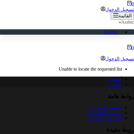
ربة
0
لتسوق
تسجيل الدخول
القائمة
Arabic
English
ربة
0
لتسوق
تسجيل الدخول
Unable to locate the requested list
أتصل بنا
حسابي
روابط هامة
سياسة الأسترجاع
سياسة الخصوصية
الشروط والأحكام
روبط مفيدة