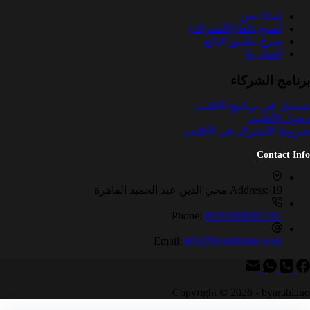
لماذا نحن
أصبح بائعا (الأشتراك)
شرح تطبيق البائع
أتصل بنا
برنامج الشركاء
تسجيل في برنامج الأفليت
دخول الأفليت
شروط الأشتراك في الأفليت
Contact Info
19 محي الدين عبد الحميد القاهرة
Address:
Phone:
00201009082785
Email:
info@byarabiano.com
Copyright © 2026 - byarabiano