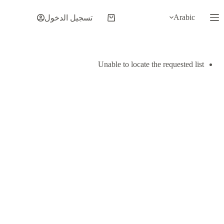
لتجاوز
لى
Arabic
تسجيل الدخول
عربة
لمحتوى
التسوق
Unable to locate the requested list