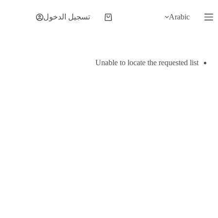
لتجاوز
لى
Arabic
تسجيل الدخول
عربة
لمحتوى
التسوق
Unable to locate the requested list