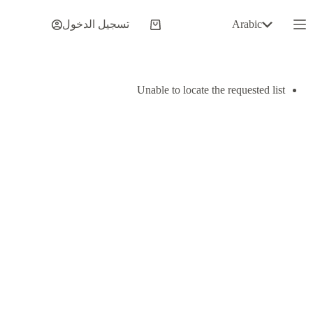
لتجاوز
لى
Arabic
تسجيل الدخول
عربة
لمحتوى
التسوق
Unable to locate the requested list