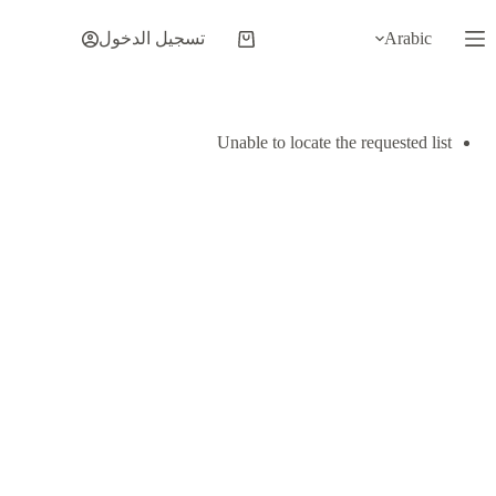
لتجاوز
لى
Arabic
تسجيل الدخول
عربة
لمحتوى
التسوق
Unable to locate the requested list