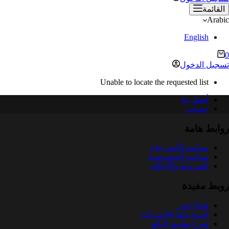
القائمة
Arabic
English
ربة
0
لتسوق
تسجيل الدخول
Unable to locate the requested list
أتصل بنا
حسابي
روابط هامة
سياسة الأسترجاع
سياسة الخصوصية
الشروط والأحكام
روبط مفيدة
لماذا نحن
أصبح بائعا (الأشتراك)
شرح تطبيق البائع