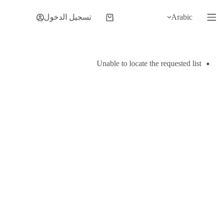
لتجاوز
لى
Arabic
تسجيل الدخول
عربة
لمحتوى
التسوق
Unable to locate the requested list