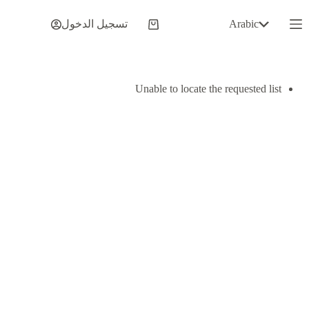
لتجاوز
لى
Arabic
تسجيل الدخول
عربة
لمحتوى
التسوق
Unable to locate the requested list