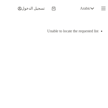
لتجاوز
لى
Arabic
تسجيل الدخول
عربة
لمحتوى
التسوق
Unable to locate the requested list