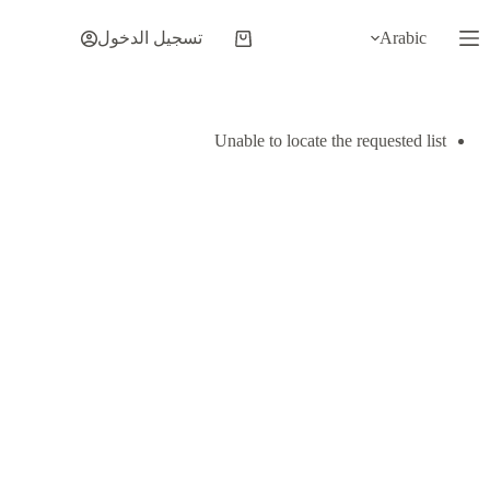
لتجاوز
لى
Arabic
تسجيل الدخول
عربة
لمحتوى
التسوق
Unable to locate the requested list