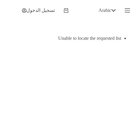
لتجاوز
لى
Arabic
تسجيل الدخول
عربة
لمحتوى
التسوق
Unable to locate the requested list