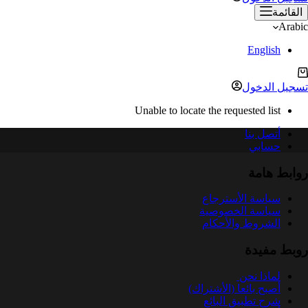
القائمة
Arabic
English
ربة
لتسوق
تسجيل الدخول
Unable to locate the requested list
أتصل بنا
حسابي
روابط هامة
سياسة الأسترجاع
سياسة الخصوصية
الشروط والأحكام
روبط مفيدة
لماذا نحن
أصبح بائعا (الأشتراك)
شرح تطبيق البائع